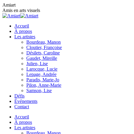
Skip
Amiart
to
Amis en arts visuels
content
Accueil
À propos
Les artistes
Bourdeau, Manon
Cloutier, Françoise
Désilets, Caroline
Gaudet, Mireille
Julien, Lise
Larocque, Lucie
Lepage, Andrée
Paradis, Marie-Jo
Pilon, Anne-Marie
Samson, Lise
Défis
Événements
Contact
Accueil
À propos
Les artistes
Bourdeau, Manon