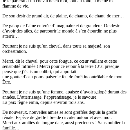
Je te parlerai d’un cheval né en moi, tout au fond, à même ma
flamme de vie.
De son désir de grand air, de plaine, de champ, de chant, de mer…
De galop de l’âme enivrée d’imaginaire et de grandeur. De désir
d’avoir des ailes, de parcourir le monde à s’en étourdir, ne plus
atterrir…
Pourtant je ne suis qu’un cheval, dans toute sa majesté, son
orchestration.
Merci, dit le cheval, pour cette fougue, ce cœur vaillant et cette
sensibilité raffinée ! Merci pour ce retour à la terre ! J’ai presque
pensé que j’étais un colibri, qui apportait
une goutte d’eau pour apaiser le feu de forêt incontrôlable de mon
Être.
Pourtant je ne suis qu’une femme, apaisée d’avoir galopé durant des
années. L’atterrissage, l’apprentissage, je le savoure.
La paix règne enfin, depuis environ trois ans.
De nouveaux, nouvelles amies se sont greffées depuis la greffe
rénale. Espèce de greffe libre de circuler autour et avec moi.
Merci aux amitiés de longue date, aussi précieuses ! Sans oublier la
famille…